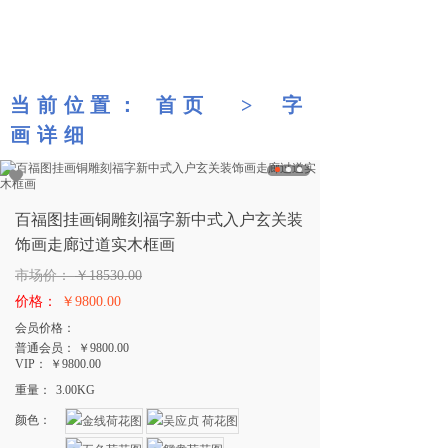
当前位置
：
首页
>
字
画详细
百福图挂画铜雕刻福字新中式入户玄关装
饰画走廊过道实木框画
市场价：
￥18530.00
价格：
￥9800.00
会员价格：
普通会员：
￥9800.00
VIP：
￥9800.00
重量：
3.00
KG
颜色：