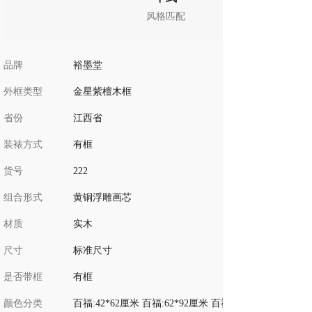
风格匹配
品牌
裕墨堂
外框类型
金星紫檀木框
省份
江西省
装裱方式
有框
货号
222
组合形式
黄铜浮雕画芯
材质
实木
尺寸
标准尺寸
是否带框
有框
颜色分类
百福:42*62厘米 百福:62*92厘米 百福:47*47厘米 百