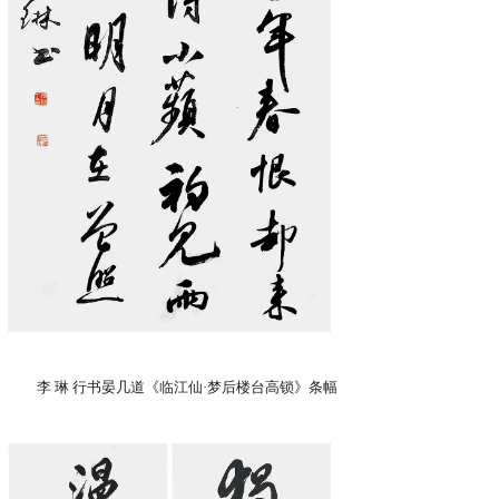
李 琳 行书晏几道《临江仙·梦后楼台高锁》条幅