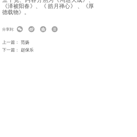
五十宽、内容分别为《鸿运天成》、
《泽被阳春》、《 皓月禅心》 、《厚
德载物》。
分享到:
上一篇：
范扬
下一篇：
赵保乐