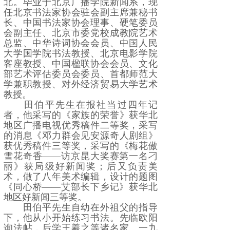
北。毕业于北京广播学院新闻系，现
任北京书法家协会驻会副主席兼秘书
长、中国书法家协会理事、硬笔委员
会副主任、北京市委党校成教院艺术
总监、中华诗词协会会员、中国人民
大学国学院书法教授、北京电影学院
客座教授、中国楹联协会会员、文化
部艺术评估委员会委员、首都师范大
学兼职教授、对外经济贸易大学艺术
教授。
田伯平先生在报社当过四年记
者，他采写的《家族的荣誉》获华北
地区广播电视优秀稿件二等奖，采写
的消息《邓力群会见安源奇人剧组》
获优秀稿件三等奖，采写的《梅花傲
雪花奇香——访京昆大奖赛第一名刁
丽》获局级好新闻奖；后又负责美
术，做了八年美术编辑，设计的题图
《同心桥——艾部长下乡记》获华北
地区好新闻三等奖。
田伯平先生自幼在外祖父的指导
下，他从小开始练习书法。先临欧阳
询法帖，后学王羲之等诸名家。一九