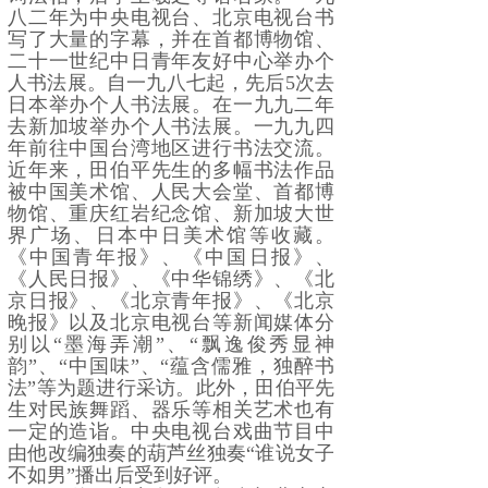
八二年为中央电视台、北京电视台书
写了大量的字幕，并在首都博物馆、
二十一世纪中日青年友好中心举办个
人书法展。自一九八七起，先后5次去
日本举办个人书法展。在一九九二年
去新加坡举办个人书法展。一九九四
年前往中国台湾地区进行书法交流。
近年来，田伯平先生的多幅书法作品
被中国美术馆、人民大会堂、首都博
物馆、重庆红岩纪念馆、新加坡大世
界广场、日本中日美术馆等收藏。
《中国青年报》、《中国日报》、
《人民日报》、《中华锦绣》、《北
京日报》、《北京青年报》、《北京
晚报》以及北京电视台等新闻媒体分
别以“墨海弄潮”、“飘逸俊秀显神
韵”、“中国味”、“蕴含儒雅，独醉书
法”等为题进行采访。此外，田伯平先
生对民族舞蹈、器乐等相关艺术也有
一定的造诣。中央电视台戏曲节目中
由他改编独奏的葫芦丝独奏“谁说女子
不如男”播出后受到好评。