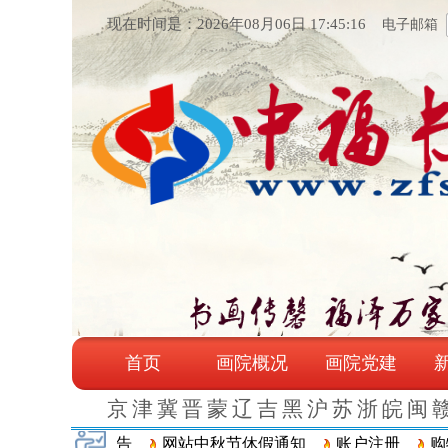
现在时间是：2026年08月06日 17:45:16
电子邮箱
首页
画院概况
画院党建
京
津
冀
晋
蒙
辽
吉
黑
沪
苏
浙
皖
闽
影响配送的公告
网站中秋节休假通知
账户注册
购物流