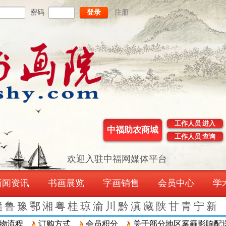
密码
登录
注册
工作人员 进入
中福助农商城
工作人员 查询
欢迎入驻中福网媒体平台
新闻资讯
书画展览
字画销售
会员中心
学
赣
鲁
豫
鄂
湘
粤
桂
琼
渝
川
黔
滇
藏
陕
甘
青
宁
新
程
订购方式
会员积分
关于部分地区雾霾影响配送的