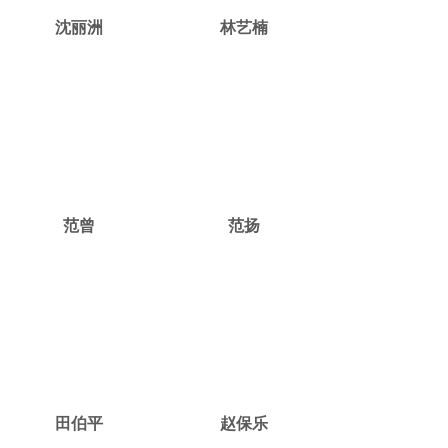
沈丽洲
林艺楠
范曾
范扬
田伯平
赵保乐