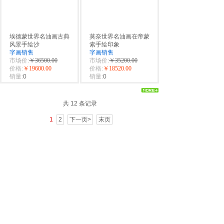
埃德蒙世界名油画古典
莫奈世界名油画在帝蒙
风景手绘沙
索手绘印象
字画销售
字画销售
市场价:
￥36500.00
市场价:
￥35200.00
价格:
￥19600.00
价格:
￥18520.00
销量:
0
销量:
0
共 12 条记录
1
2
下一页>
末页