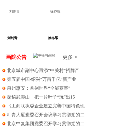
剑青
徐亦嘏
方 放
画院公告
更多 >
北京城市副中心再添“中关村”招牌产
第五届中国·绍兴“万亩千亿”新产业
泉州惠安：首创世界“全能赛事”
探秘武夷山：把一片叶子“玩”出15
《工商联执委企业建立完善中国特色现
叶青大厦党委召开会议学习贯彻党的二
北京中复集团党委召开学习贯彻党的二