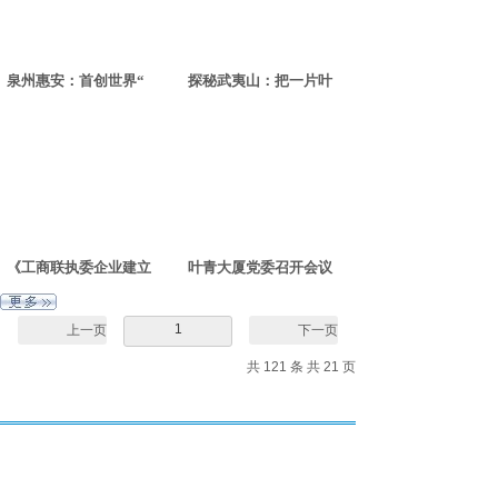
泉州惠安：首创世界“
探秘武夷山：把一片叶
《工商联执委企业建立
叶青大厦党委召开会议
1
上一页
下一页
共 121 条 共 21 页