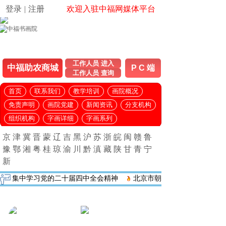
登录
|
注册
欢迎入驻中福网媒体平台
工作人员 进入
中福助农商城
P C 端
工作人员 查询
首页
联系我们
教学培训
画院概况
免责声明
画院党建
新闻资讯
分支机构
组织机构
字画详细
字画系列
京
津
冀
晋
蒙
辽
吉
黑
沪
苏
浙
皖
闽
赣
鲁
豫
鄂
湘
粤
桂
琼
渝
川
黔
滇
藏
陕
甘
青
宁
新
中学习党的二十届四中全会精神
北京市朝阳区工商联与望京街道开