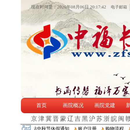
现在时间是：2026年08月06日 20:17:43
电子邮箱
首页
画院概况
画院党建
京
津
冀
晋
蒙
辽
吉
黑
沪
苏
浙
皖
闽
的公告
网站中秋节休假通知
账户注册
购物流程
订