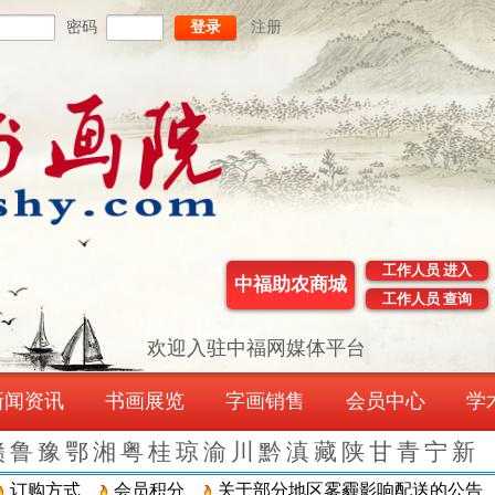
密码
登录
注册
工作人员 进入
中福助农商城
工作人员 查询
欢迎入驻中福网媒体平台
新闻资讯
书画展览
字画销售
会员中心
学
赣
鲁
豫
鄂
湘
粤
桂
琼
渝
川
黔
滇
藏
陕
甘
青
宁
新
购方式
会员积分
关于部分地区雾霾影响配送的公告