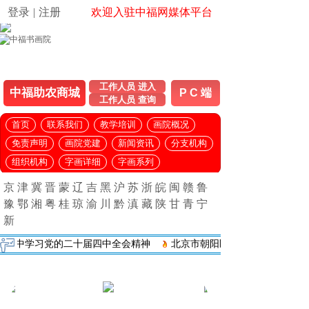
登录
|
注册
欢迎入驻中福网媒体平台
工作人员 进入
中福助农商城
P C 端
工作人员 查询
首页
联系我们
教学培训
画院概况
免责声明
画院党建
新闻资讯
分支机构
组织机构
字画详细
字画系列
京
津
冀
晋
蒙
辽
吉
黑
沪
苏
浙
皖
闽
赣
鲁
豫
鄂
湘
粤
桂
琼
渝
川
黔
滇
藏
陕
甘
青
宁
新
党的二十届四中全会精神
北京市朝阳区工商联与望京街道开展专题座