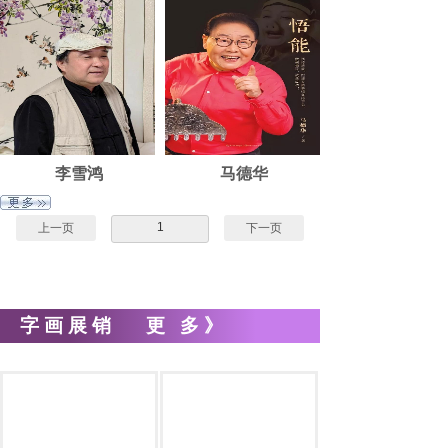
李雪鸿
马德华
1
上一页
下一页
字画展销
更
多》