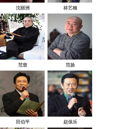
沈丽洲
林艺楠
范曾
范扬
田伯平
赵保乐