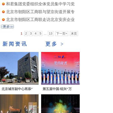
和君集团党委组织全体党员集中学习党
北京市朝阳区工商联与望京街道开展专
北京市朝阳区工商联走访北京安庆企业
1
2
3
4
5
…
13
下一页>
末页
新闻资讯
更多
>
北京城市副中心再添“
第五届中国·绍兴“万